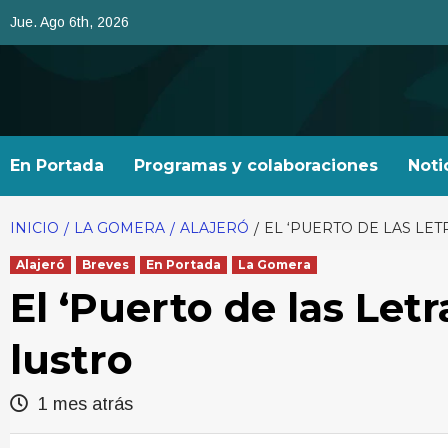
Saltar
Jue. Ago 6th, 2026
al
contenido
En Portada
Programas y colaboraciones
Noti
INICIO
LA GOMERA
ALAJERÓ
EL ‘PUERTO DE LAS LE
Alajeró
Breves
En Portada
La Gomera
El ‘Puerto de las Let
lustro
1 mes atrás