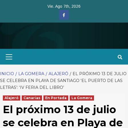
Saltar
Vie. Ago 7th, 2026
al
Facebook
contenido
Menú
primario
INICIO
LA GOMERA
ALAJERÓ
EL PRÓXIMO 13 DE JULIO
SE CELEBRA EN PLAYA DE SANTIAGO ‘EL PUERTO DE LAS
LETRAS’: ‘IV FERIA DEL LIBRO’
Alajeró
Canarias
En Portada
La Gomera
El próximo 13 de julio
se celebra en Playa de