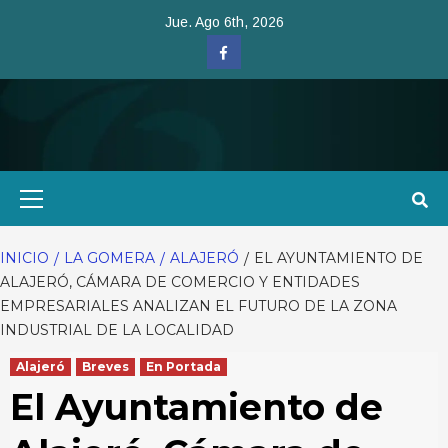
Saltar
Jue. Ago 6th, 2026
al
Facebook
contenido
Menú
primario
INICIO
LA GOMERA
ALAJERÓ
EL AYUNTAMIENTO DE
ALAJERÓ, CÁMARA DE COMERCIO Y ENTIDADES
EMPRESARIALES ANALIZAN EL FUTURO DE LA ZONA
INDUSTRIAL DE LA LOCALIDAD
Alajeró
Breves
En Portada
El Ayuntamiento de