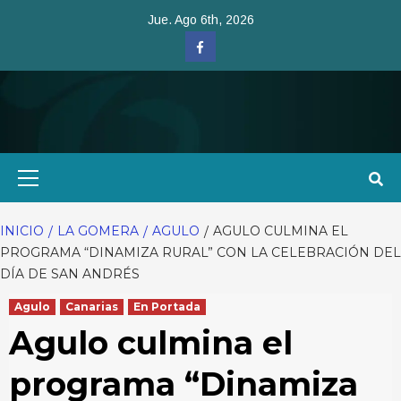
Saltar
Jue. Ago 6th, 2026
al
Facebook
contenido
Menú
primario
INICIO
LA GOMERA
AGULO
AGULO CULMINA EL
PROGRAMA “DINAMIZA RURAL” CON LA CELEBRACIÓN DEL
DÍA DE SAN ANDRÉS
Agulo
Canarias
En Portada
Agulo culmina el
programa “Dinamiza