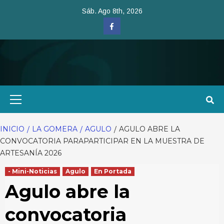
Saltar
Sáb. Ago 8th, 2026
al
Facebook
contenido
Menú
primario
INICIO
LA GOMERA
AGULO
AGULO ABRE LA
CONVOCATORIA PARAPARTICIPAR EN LA MUESTRA DE
ARTESANÍA 2026
- Mini-Noticias
Agulo
En Portada
Agulo abre la
convocatoria