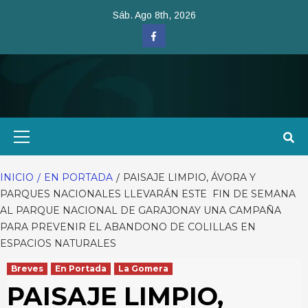
Saltar
Sáb. Ago 8th, 2026
al
Facebook
contenido
Menú
primario
INICIO
EN PORTADA
PAISAJE LIMPIO, ÁVORA Y
PARQUES NACIONALES LLEVARÁN ESTE FIN DE SEMANA
AL PARQUE NACIONAL DE GARAJONAY UNA CAMPAÑA
PARA PREVENIR EL ABANDONO DE COLILLAS EN
ESPACIOS NATURALES
Breves
En Portada
La Gomera
PAISAJE LIMPIO,