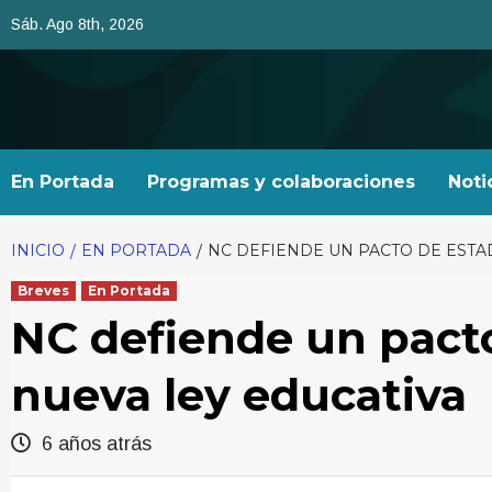
Saltar
Sáb. Ago 8th, 2026
al
contenido
En Portada
Programas y colaboraciones
Noti
INICIO
EN PORTADA
NC DEFIENDE UN PACTO DE ESTA
Breves
En Portada
NC defiende un pacto
nueva ley educativa
6 años atrás