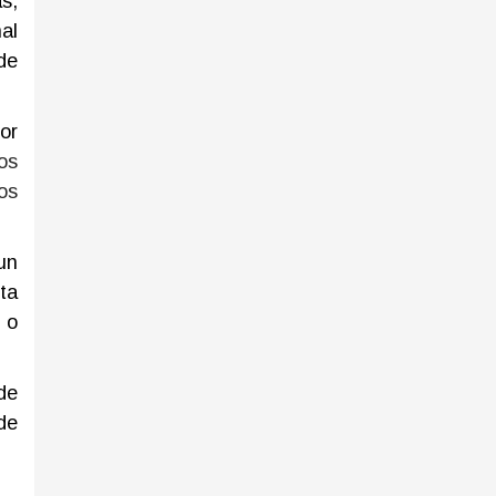
s,
al
de
or
os
os
un
ta
 o
de
de