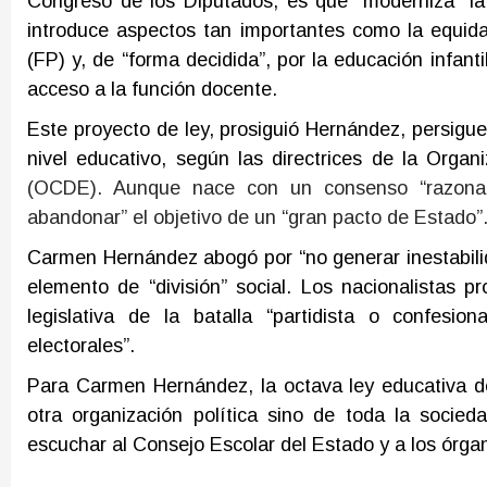
Congreso de los Diputados, es que “moderniza” 
introduce aspectos tan importantes como la equida
(FP) y, de “forma decidida”, por la educación infan
acceso a la función docente.
Este proyecto de ley, prosiguió Hernández, persigue
nivel educativo, según las directrices de la Organ
(OCDE). Aunque nace con un consenso “razonab
abandonar” el objetivo de un “gran pacto de Estado”
Carmen Hernández abogó por “no generar inestabilid
elemento de “división” social. Los nacionalistas p
legislativa de la batalla “partidista o confesio
electorales”.
Para Carmen Hernández, la octava ley educativa 
otra organización política sino de toda la socie
escuchar al Consejo Escolar del Estado y a los órga