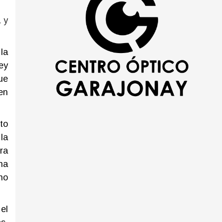
 y
la
ey
ue
en
to
la
ra
na
no
el