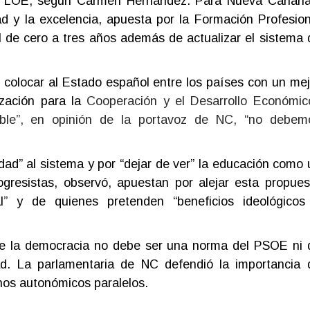
la LOE, según Carmen Hernández. Para Nueva Canaria
d y la excelencia, apuesta por la Formación Profesion
til de cero a tres años además de actualizar el sistema 
 colocar al Estado español entre los países con un mej
ización para la
Cooperación y el Desarrollo Económic
le”, en opinión de la portavoz de NC, “no debem
.
ad” al sistema y por “dejar de ver” la educación como 
rogresistas, observó, apuestan por alejar esta propues
nal” y de quienes pretenden “beneficios ideológicos
de la democracia no debe ser una norma del PSOE ni 
dad. La parlamentaria de NC defendió la importancia 
nos autonómicos paralelos.