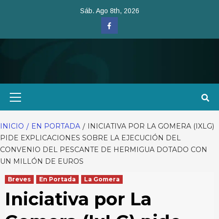
Saltar
Sáb. Ago 8th, 2026
al
Facebook
contenido
Menú
primario
INICIO
EN PORTADA
INICIATIVA POR LA GOMERA (IXLG)
PIDE EXPLICACIONES SOBRE LA EJECUCIÓN DEL
CONVENIO DEL PESCANTE DE HERMIGUA DOTADO CON
UN MILLÓN DE EUROS
Breves
En Portada
La Gomera
Iniciativa por La