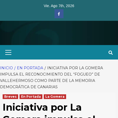
Saltar
Vie. Ago 7th, 2026
al
Facebook
contenido
Menú
primario
INICIO
EN PORTADA
INICIATIVA POR LA GOMERA
IMPULSA EL RECONOCIMIENTO DEL “FOGUEO” DE
VALLEHERMOSO COMO PARTE DE LA MEMORIA
DEMOCRÁTICA DE CANARIAS
Breves
En Portada
La Gomera
Iniciativa por La