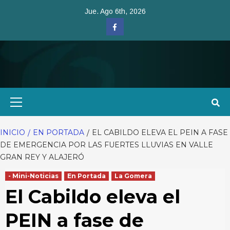
Saltar
Jue. Ago 6th, 2026
al
Facebook
contenido
Menú
primario
INICIO
EN PORTADA
EL CABILDO ELEVA EL PEIN A FASE
DE EMERGENCIA POR LAS FUERTES LLUVIAS EN VALLE
GRAN REY Y ALAJERÓ
- Mini-Noticias
En Portada
La Gomera
El Cabildo eleva el
PEIN a fase de