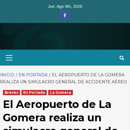
Saltar
Jue. Ago 6th, 2026
al
Facebook
contenido
Menú
primario
INICIO
EN PORTADA
EL AEROPUERTO DE LA GOMERA
REALIZA UN SIMULACRO GENERAL DE ACCIDENTE AÉREO
Breves
En Portada
La Gomera
El Aeropuerto de La
Gomera realiza un