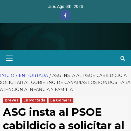
Saltar
Jue. Ago 6th, 2026
al
Facebook
contenido
Menú
primario
INICIO
EN PORTADA
ASG INSTA AL PSOE CABILDICIO A
SOLICITAR AL GOBIERNO DE CANARIAS LOS FONDOS PARA
ATENCIÓN A INFANCIA Y FAMILIA
Breves
En Portada
La Gomera
ASG insta al PSOE
cabildicio a solicitar al