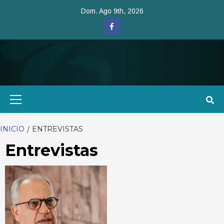
Saltar
Dom. Ago 9th, 2026
al
Facebook
contenido
Menú
primario
INICIO
ENTREVISTAS
Entrevistas