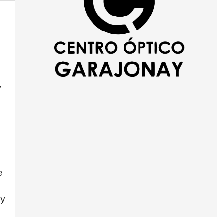
’
e
ó
 y