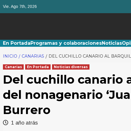
Saltar
Vie. Ago 7th, 2026
al
contenido
En Portada
Programas y colaboraciones
Noticias
Opi
INICIO
CANARIAS
DEL CUCHILLO CANARIO AL BARQUIL
Canarias
En Portada
Noticias diversas
Del cuchillo canario 
del nonagenario ‘Juan
Burrero
1 año atrás