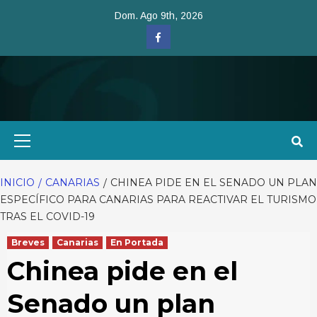
Saltar
Dom. Ago 9th, 2026
al
Facebook
contenido
Menú
primario
INICIO
CANARIAS
CHINEA PIDE EN EL SENADO UN PLAN
ESPECÍFICO PARA CANARIAS PARA REACTIVAR EL TURISMO
TRAS EL COVID-19
Breves
Canarias
En Portada
Chinea pide en el
Senado un plan