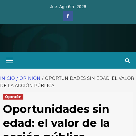
Saltar
Jue. Ago 6th, 2026
al
Facebook
contenido
Menú
primario
INICIO
OPINIÓN
OPORTUNIDADES SIN EDAD: EL VALOR
DE LA ACCIÓN PÚBLICA
Opinión
Oportunidades sin
edad: el valor de la