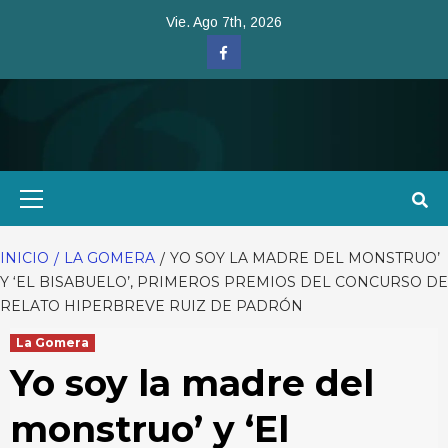
Saltar
Vie. Ago 7th, 2026
al
Facebook
contenido
Menú
primario
INICIO
LA GOMERA
YO SOY LA MADRE DEL MONSTRUO’
Y ‘EL BISABUELO’, PRIMEROS PREMIOS DEL CONCURSO DE
RELATO HIPERBREVE RUIZ DE PADRÓN
La Gomera
Yo soy la madre del
monstruo’ y ‘El