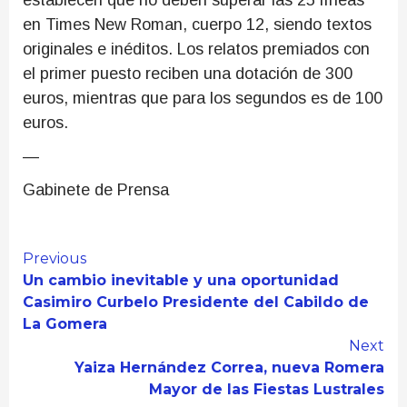
establecen que no deben superar las 25 líneas
en Times New Roman, cuerpo 12, siendo textos
originales e inéditos. Los relatos premiados con
el primer puesto reciben una dotación de 300
euros, mientras que para los segundos es de 100
euros.
—
Gabinete de Prensa
Continue
Previous
Un cambio inevitable y una oportunidad
Reading
Casimiro Curbelo Presidente del Cabildo de
La Gomera
Next
Yaiza Hernández Correa, nueva Romera
Mayor de las Fiestas Lustrales