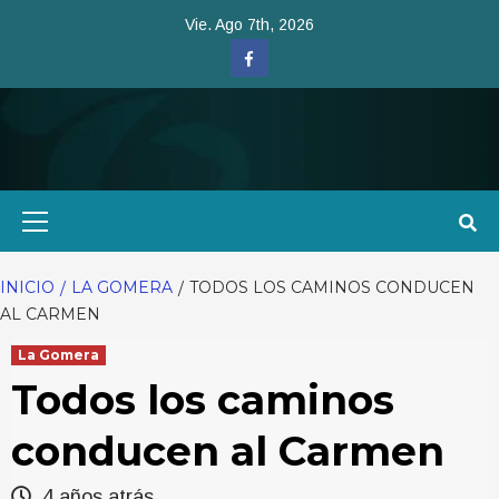
Saltar
Vie. Ago 7th, 2026
al
Facebook
contenido
Menú
primario
INICIO
LA GOMERA
TODOS LOS CAMINOS CONDUCEN
AL CARMEN
La Gomera
Todos los caminos
conducen al Carmen
4 años atrás