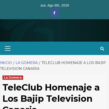
Saltar
Jue. Ago 6th, 2026
al
Facebook
contenido
Menú
primario
INICIO
LA GOMERA
TELECLUB HOMENAJE A LOS BAJIP
TELEVISION CANARIA
La Gomera
TeleClub Homenaje a
Los Bajip Television