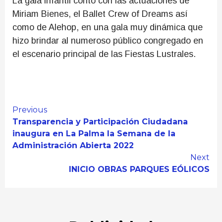
La gala infantil contó con las actuaciones de
Miriam Bienes, el Ballet Crew of Dreams así
como de Alehop, en una gala muy dinámica que
hizo brindar al numeroso público congregado en
el escenario principal de las Fiestas Lustrales.
Continue
Previous
Transparencia y Participación Ciudadana
Reading
inaugura en La Palma la Semana de la
Administración Abierta 2022
Next
INICIO OBRAS PARQUES EÓLICOS