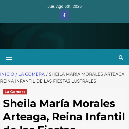
Saltar
Jue. Ago 6th, 2026
al
Facebook
contenido
Menú
primario
INICIO
LA GOMERA
SHEILA MARÍA MORALES ARTEAGA,
REINA INFANTIL DE LAS FIESTAS LUSTRALES
La Gomera
Sheila María Morales
Arteaga, Reina Infantil