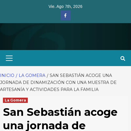
Saltar
Vie. Ago 7th, 2026
al
Facebook
contenido
Menú
primario
INICIO
LA GOMERA
SAN SEBASTIÁN ACOGE UNA
JORNADA DE DINAMIZACIÓN CON UNA MUESTRA DE
ARTESANÍA Y ACTIVIDADES PARA LA FAMILIA
La Gomera
San Sebastián acoge
una jornada de