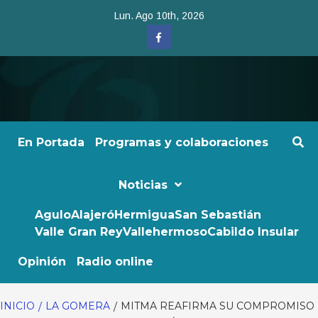
Saltar
Lun. Ago 10th, 2026
al
Facebook
contenido
En Portada
Programas y colaboraciones
Noticias
Agulo
Alajeró
Hermigua
San Sebastián
Valle Gran Rey
Vallehermoso
Cabildo Insular
Opinión
Radio online
INICIO
LA GOMERA
MITMA REAFIRMA SU COMPROMISO