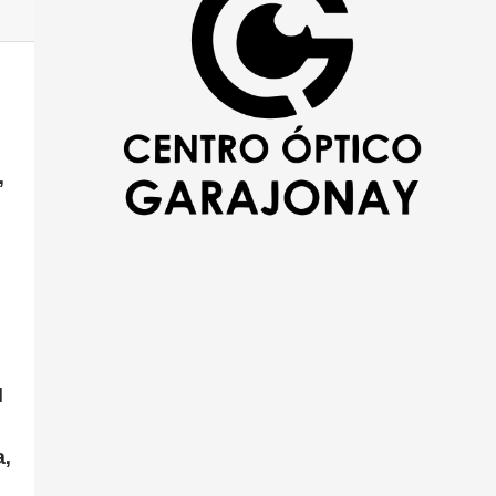
,
l
a,