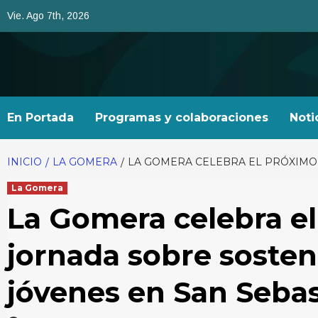
Saltar
Vie. Ago 7th, 2026
al
contenido
En Portada
Programas y colaboraciones
Noti
INICIO
LA GOMERA
LA GOMERA CELEBRA EL PRÓXIMO 
La Gomera
La Gomera celebra e
jornada sobre sosteni
jóvenes en San Seba