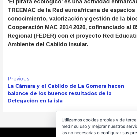
‘El pirata ecológico’ es una actividad enmarc
TREEMAC de la Red euroafricana de espacios n
conocimiento, valorización y gestión de la bi
Cooperación MAC 2014 2020, cofinanciado al 
Regional (FEDER) con el proyecto Red Educat
Ambiente del Cabildo insular.
Continue
Previous
La Cámara y el Cabildo de La Gomera hacen
Reading
balance de los buenos resultados de la
Delegación en la isla
Utilizamos cookies propias y de terce
medir su uso y mejorar nuestros servi
las no necesarias o configurar sus pr