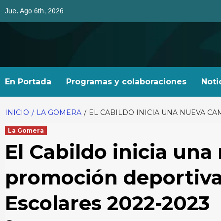
Saltar
Jue. Ago 6th, 2026
al
contenido
En Portada
Programas y colaboraciones
Noti
INICIO
LA GOMERA
EL CABILDO INICIA UNA NUEVA C
La Gomera
El Cabildo inicia un
promoción deportiva
Escolares 2022-2023