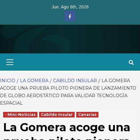
Saltar
Jue. Ago 6th, 2026
al
Facebook
contenido
Menú
primario
INICIO
LA GOMERA
CABILDO INSULAR
LA GOMERA
ACOGE UNA PRUEBA PILOTO PIONERA DE LANZAMIENTO
DE GLOBO AEROSTÁTICO PARA VALIDAR TECNOLOGÍA
ESPACIAL
- Mini-Noticias
Cabildo Insular
Canarias
La Gomera acoge una