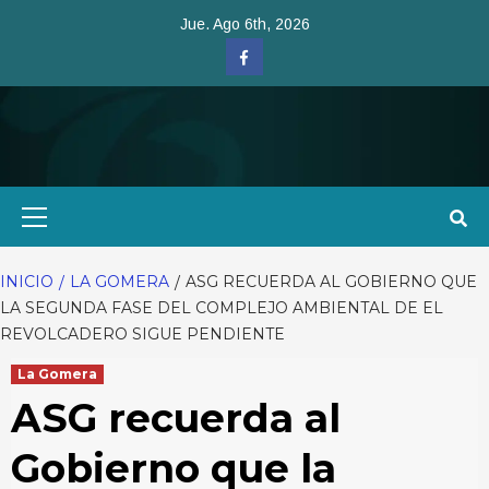
Saltar
Jue. Ago 6th, 2026
al
Facebook
contenido
Menú
primario
INICIO
LA GOMERA
ASG RECUERDA AL GOBIERNO QUE
LA SEGUNDA FASE DEL COMPLEJO AMBIENTAL DE EL
REVOLCADERO SIGUE PENDIENTE
La Gomera
ASG recuerda al
Gobierno que la