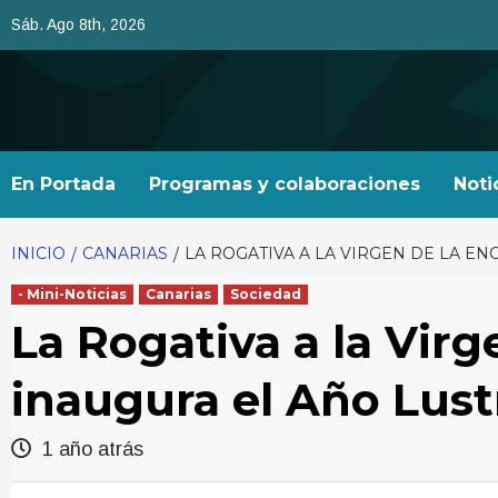
Saltar
Sáb. Ago 8th, 2026
al
contenido
En Portada
Programas y colaboraciones
Noti
INICIO
CANARIAS
LA ROGATIVA A LA VIRGEN DE LA E
- Mini-Noticias
Canarias
Sociedad
La Rogativa a la Vir
inaugura el Año Lust
1 año atrás