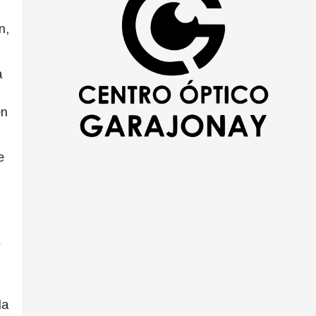
n,
a
en
e
la