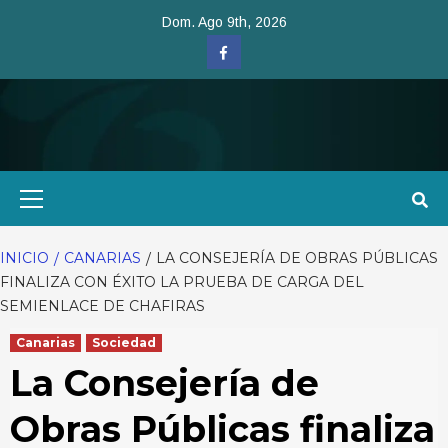
Saltar
Dom. Ago 9th, 2026
al
Facebook
contenido
Menú
primario
INICIO
CANARIAS
LA CONSEJERÍA DE OBRAS PÚBLICAS
FINALIZA CON ÉXITO LA PRUEBA DE CARGA DEL
SEMIENLACE DE CHAFIRAS
Canarias
Sociedad
La Consejería de
Obras Públicas finaliza