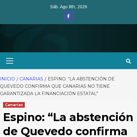
Saltar
Sáb. Ago 8th, 2026
al
Facebook
contenido
Menú
primario
INICIO
CANARIAS
ESPINO: “LA ABSTENCIÓN DE
QUEVEDO CONFIRMA QUE CANARIAS NO TIENE
GARANTIZADA LA FINANCIACIÓN ESTATAL”
Canarias
Espino: “La abstención
de Quevedo confirma