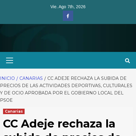
Saltar
Vie. Ago 7th, 2026
al
Facebook
contenido
Menú
primario
INICIO
CANARIAS
CC ADEJE RECHAZA LA SUBIDA DE
PRECIOS DE LAS ACTIVIDADES DEPORTIVAS, CULTURALES
Y DE OCIO APROBADA POR EL GOBIERNO LOCAL DEL
PSOE
Canarias
CC Adeje rechaza la