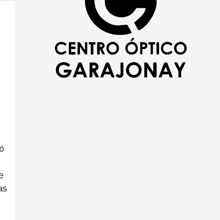
ó
e
as