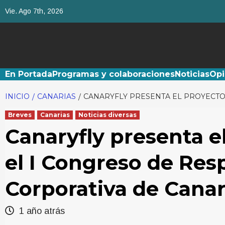
Saltar
Vie. Ago 7th, 2026
al
contenido
En Portada
Programas y colaboraciones
Noticias
Opi
INICIO
CANARIAS
CANARYFLY PRESENTA EL PROYECTO
Breves
Canarias
Noticias diversas
Canaryfly presenta e
el I Congreso de Res
Corporativa de Canar
1 año atrás