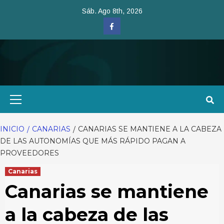
Saltar
Sáb. Ago 8th, 2026
al
Facebook
contenido
Menú
primario
INICIO
CANARIAS
CANARIAS SE MANTIENE A LA CABEZA
DE LAS AUTONOMÍAS QUE MÁS RÁPIDO PAGAN A
PROVEEDORES
Canarias
Canarias se mantiene
a la cabeza de las